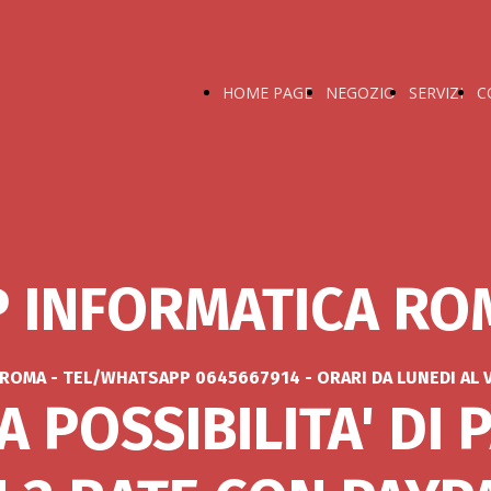
HOME PAGE
NEGOZIO
SERVIZI
C
P INFORMATICA RO
 ROMA - TEL/WHATSAPP 0645667914 - ORARI DA LUNEDI AL VE
A POSSIBILITA' DI