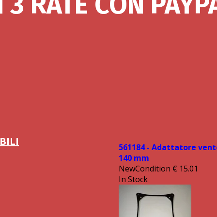
N 3 RATE CON PAYP
BILI
561184 - Adattatore vent
140 mm
NewCondition
€
15.01
In Stock